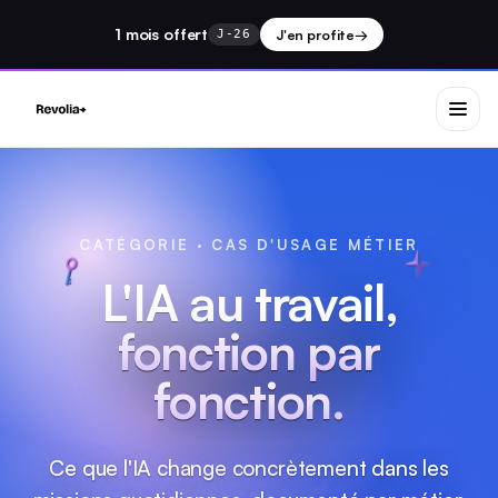
1 mois
offert
J'en profite
→
J-26
CATÉGORIE · CAS D'USAGE MÉTIER
L'IA au travail,
fonction par
fonction.
Ce que l'IA change concrètement dans les