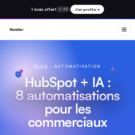
1 mois
offert
J'en profite
→
J-25
BLOG
· AUTOMATISATION
HubSpot + IA :
8 automatisations
pour les
commerciaux