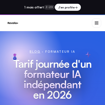
1 mois
offert
J'en profite
→
J-23
BLOG
· FORMATEUR IA
Tarif journée d'un
formateur IA
indépendant
en 2026