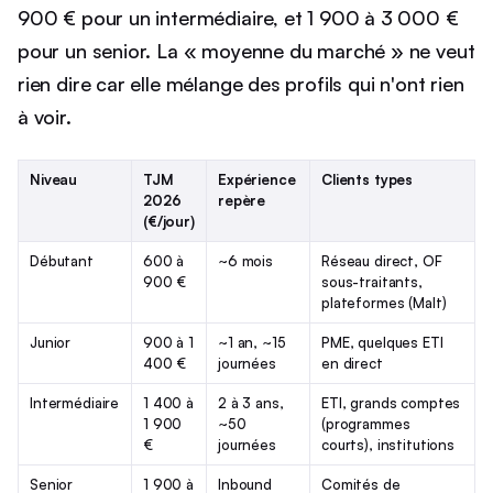
900 € pour un intermédiaire, et 1 900 à 3 000 €
pour un senior. La « moyenne du marché » ne veut
rien dire car elle mélange des profils qui n'ont rien
à voir.
Niveau
TJM
Expérience
Clients types
2026
repère
(€/jour)
Débutant
600 à
~6 mois
Réseau direct, OF
900 €
sous-traitants,
plateformes (Malt)
Junior
900 à 1
~1 an, ~15
PME, quelques ETI
400 €
journées
en direct
Intermédiaire
1 400 à
2 à 3 ans,
ETI, grands comptes
1 900
~50
(programmes
€
journées
courts), institutions
Senior
1 900 à
Inbound
Comités de