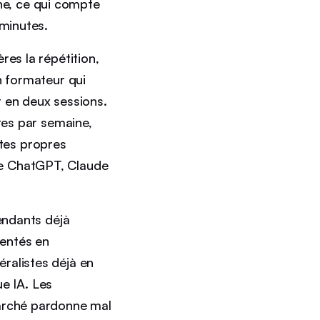
aine, ce qui compte
 minutes.
ères la répétition,
n formateur qui
t en deux sessions.
res par semaine,
t tes propres
re ChatGPT, Claude
pendants déjà
mentés en
ralistes déjà en
ue IA. Les
marché pardonne mal