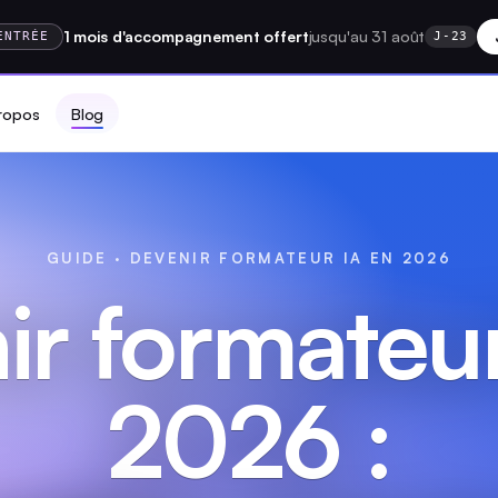
1 mois
d'accompagnement
offert
jusqu'au 31 août
ENTRÉE
J-23
ropos
Blog
GUIDE · DEVENIR FORMATEUR IA EN 2026
ir formateur
2026 :