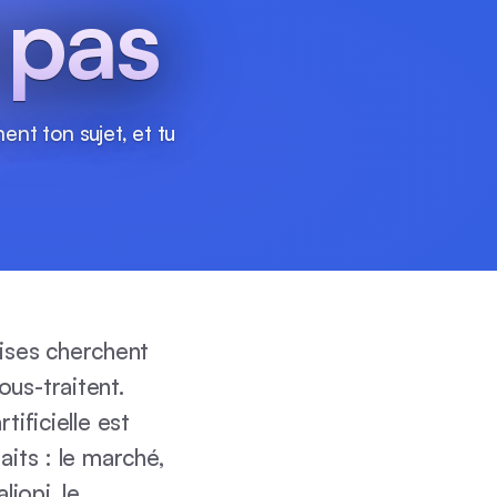
 pas
ent ton sujet, et tu
ises cherchent
ous-traitent.
tificielle est
aits : le marché,
liopi, le