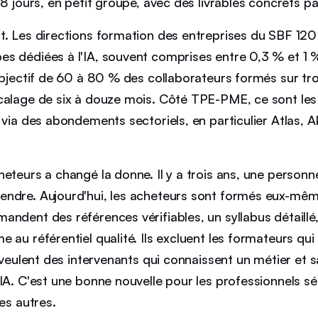
 8 jours, en petit groupe, avec des livrables concrets p
t. Les directions formation des entreprises du SBF 120 
s dédiées à l'IA, souvent comprises entre 0,3 % et 1 
objectif de 60 à 80 % des collaborateurs formés sur tro
calage de six à douze mois. Côté TPE-PME, ce sont le
 via des abondements sectoriels, en particulier Atlas,
eteurs a changé la donne. Il y a trois ans, une personn
ndre. Aujourd'hui, les acheteurs sont formés eux-mêm
ndent des références vérifiables, un syllabus détaillé
 au référentiel qualité. Ils excluent les formateurs qui 
s veulent des intervenants qui connaissent un métier et s
IA. C'est une bonne nouvelle pour les professionnels séri
les autres.