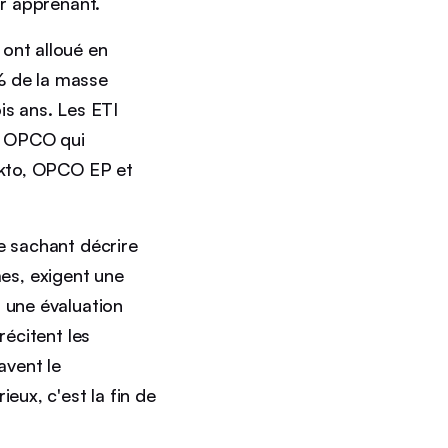
ar apprenant.
ont alloué en
% de la masse
is ans. Les ETI
s OPCO qui
 Akto, OPCO EP et
e sachant décrire
es, exigent une
, une évaluation
récitent les
avent le
eux, c'est la fin de