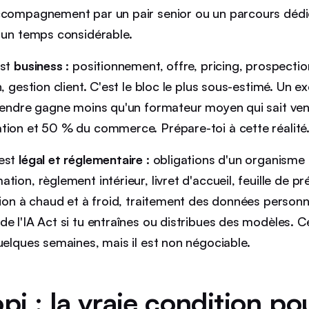
accompagnement par un pair senior ou un parcours déd
 un temps considérable.
est
business
: positionnement, offre, pricing, prospectio
n, gestion client. C'est le bloc le plus sous-estimé. Un e
 vendre gagne moins qu'un formateur moyen qui sait ven
tion et 50 % du commerce. Prépare-toi à cette réalité
 est
légal et réglementaire
: obligations d'un organisme
tion, règlement intérieur, livret d'accueil, feuille de p
ation à chaud et à froid, traitement des données person
e l'IA Act si tu entraînes ou distribues des modèles. C
uelques semaines, mais il est non négociable.
pi : la vraie condition po