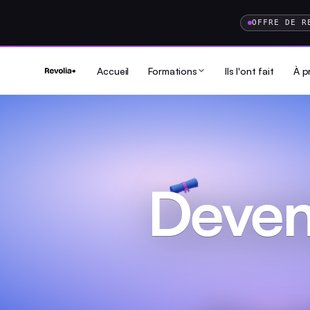
OFFRE DE R
Accueil
Formations
Ils l'ont fait
À p
Deven