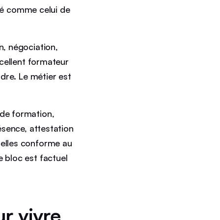
ié comme celui de
n, négociation,
xcellent formateur
dre. Le métier est
.
 de formation,
résence, attestation
nelles conforme au
e bloc est factuel
ur vivre