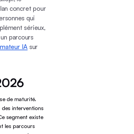
 plan concret pour
personnes qui
mplément sérieux,
 un parcours
rmateur IA
sur
 2026
se de maturité.
 des interventions
 Ce segment existe
nt les parcours