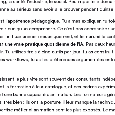
ing, la santé, l'industrie, le social. Peu importe le dom
renne au sérieux sans avoir à le prouver pendant quinze
est
l'appétence pédagogique
. Tu aimes expliquer, tu tol
 voir quelqu'un comprendre. Ce n'est pas accessoire : u
er finit par animer mécaniquement, et le marché le sen
est
une vraie pratique quotidienne de l'IA
. Pas deux heu
. Tu utilises trois à cinq outils par jour, tu as construi
res workflows, tu as tes préférences argumentées ent
ssissent le plus vite sont souvent des consultants indé
tent la formation à leur catalogue, et des cadres expéri
nt une bonne capacité d'animation. Les formateurs géné
 très bien : ils ont la posture, il leur manque la techniq
ertise métier ni animation sont les plus exposés. Le 