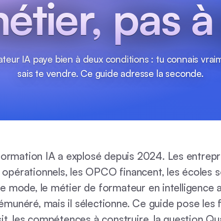
métier, pas à
eur IA paye bien à deux conditions : tu connais vraim
sais te vendre. Ce guide adresse la seconde.
ormation IA a explosé depuis 2024. Les entrepr
 opérationnels, les OPCO financent, les écoles s
de mode, le métier de formateur en intelligence ar
émunéré, mais il sélectionne. Ce guide pose les f
ssit, les compétences à construire, la question Qua