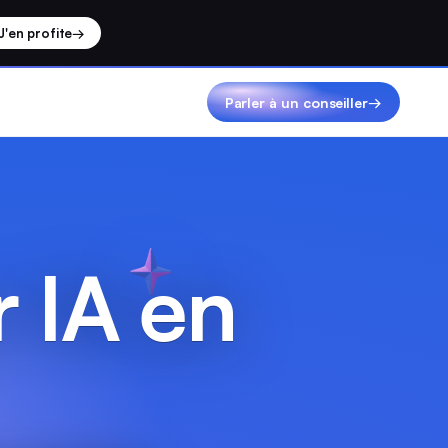
J'en profite
→
Parler à un conseiller
→
 IA en