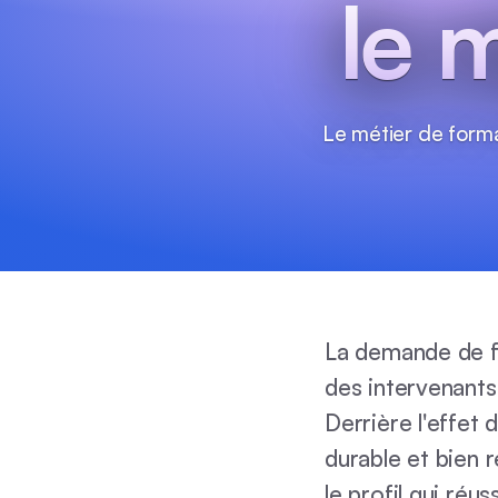
le 
Le métier de format
La demande de f
des intervenants
Derrière l'effet 
durable et bien r
le profil qui réu