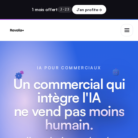
1 mois
offert
J'en profite
→
J-23
IA POUR COMMERCIAUX
Un commercial qui
intègre l'IA
ne vend pas
moins
humain.