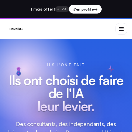
1 mois
offert
J'en profite
→
J-23
ILS L'ONT FAIT
Ils ont choisi de faire
de l'IA
leur levier.
Des consultants, des indépendants, des